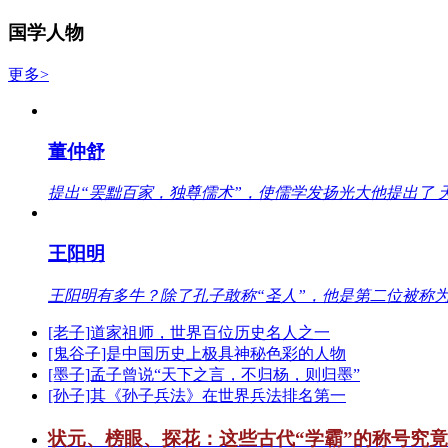
国学人物
更多>
董仲舒
提出“罢黜百家，独尊儒术”，使儒学发扬光大他提出了 
王阳明
王阳明有多牛？除了孔子敢称“圣人”，他是第二位被称为
[老子]道家祖师，世界百位历史名人之一
[鬼谷子]是中国历史上极具神秘色彩的人物
[墨子]孟子曾说“天下之言，不归杨，则归墨”
[孙子]其《孙子兵法》在世界兵法排名第一
状元、榜眼、探花：这些古代“学霸”的称号究