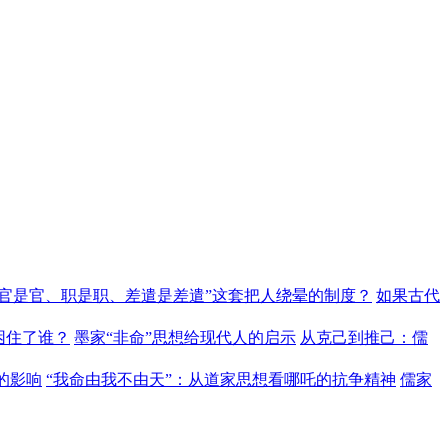
“官是官、职是职、差遣是差遣”这套把人绕晕的制度？
如果古代
困住了谁？
墨家“非命”思想给现代人的启示
从克己到推己：儒
的影响
“我命由我不由天”：从道家思想看哪吒的抗争精神
儒家