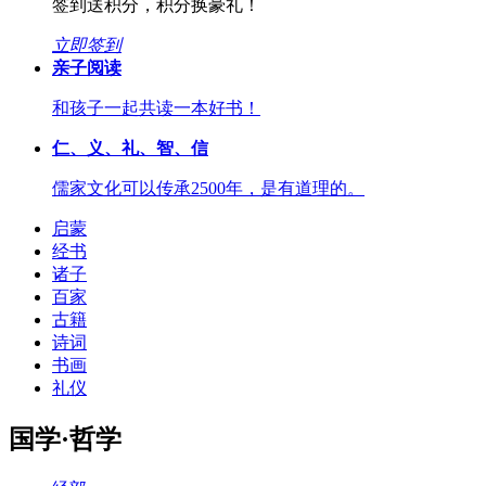
签到送积分，积分换豪礼！
立即签到
亲子阅读
和孩子一起共读一本好书！
仁、义、礼、智、信
儒家文化可以传承2500年，是有道理的。
启蒙
经书
诸子
百家
古籍
诗词
书画
礼仪
国学·哲学