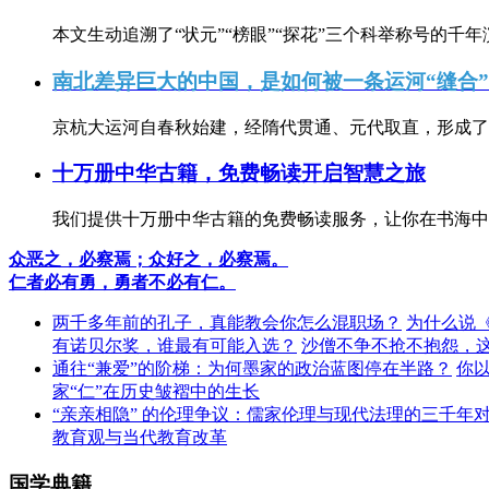
本文生动追溯了“状元”“榜眼”“探花”三个科举称号的千年
南北差异巨大的中国，是如何被一条运河“缝合
京杭大运河自春秋始建，经隋代贯通、元代取直，形成了连
十万册中华古籍，免费畅读开启智慧之旅
我们提供十万册中华古籍的免费畅读服务，让你在书海中
众恶之，必察焉；众好之，必察焉。
仁者必有勇，勇者不必有仁。
两千多年前的孔子，真能教会你怎么混职场？
为什么说
有诺贝尔奖，谁最有可能入选？
沙僧不争不抢不抱怨，
通往“兼爱”的阶梯：为何墨家的政治蓝图停在半路？
你
家“仁”在历史皱褶中的生长
“亲亲相隐” 的伦理争议：儒家伦理与现代法理的三千年
教育观与当代教育改革
国学典籍