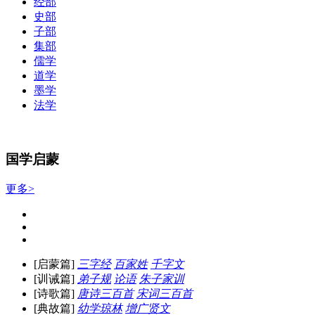
经部
史部
子部
集部
儒学
道学
墨学
法学
国学启蒙
更多>
[启蒙篇]
三字经
百家姓
千字文
[训诫篇]
弟子规
论语
朱子家训
[诗歌篇]
唐诗三百首
宋词三百首
[典故篇]
幼学琼林
增广贤文