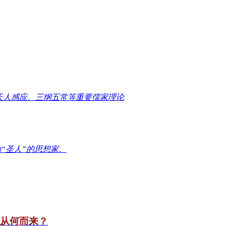
天人感应、三纲五常等重要儒家理论
“圣人”的思想家。
竟从何而来？