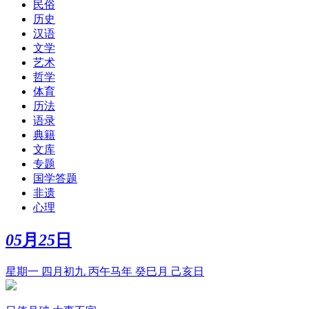
民俗
历史
汉语
文学
艺术
哲学
体育
历法
语录
典籍
文库
专题
国学答题
非遗
心理
05
月
25
日
星期一 四月初九 丙午马年 癸巳月 己亥日