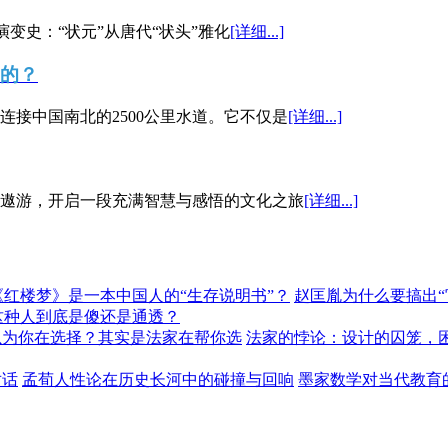
演变史：“状元”从唐代“状头”雅化
[详细...]
”的？
接中国南北的2500公里水道。它不仅是
[详细...]
遨游，开启一段充满智慧与感悟的文化之旅
[详细...]
《红楼梦》是一本中国人的“生存说明书”？
赵匡胤为什么要搞出
这种人到底是傻还是通透？
以为你在选择？其实是法家在帮你选
法家的悖论：设计的囚笼，
对话
孟荀人性论在历史长河中的碰撞与回响
墨家数学对当代教育