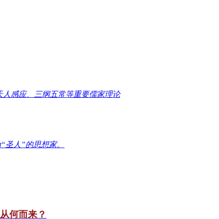
天人感应、三纲五常等重要儒家理论
“圣人”的思想家。
竟从何而来？