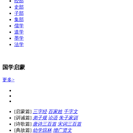
经部
史部
子部
集部
儒学
道学
墨学
法学
国学启蒙
更多>
[启蒙篇]
三字经
百家姓
千字文
[训诫篇]
弟子规
论语
朱子家训
[诗歌篇]
唐诗三百首
宋词三百首
[典故篇]
幼学琼林
增广贤文