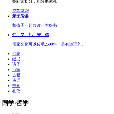
签到送积分，积分换豪礼！
立即签到
亲子阅读
和孩子一起共读一本好书！
仁、义、礼、智、信
儒家文化可以传承2500年，是有道理的。
启蒙
经书
诸子
百家
古籍
诗词
书画
礼仪
国学·哲学