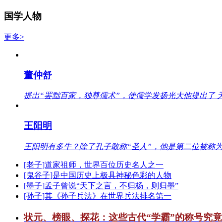
国学人物
更多>
董仲舒
提出“罢黜百家，独尊儒术”，使儒学发扬光大他提出了 
王阳明
王阳明有多牛？除了孔子敢称“圣人”，他是第二位被称为
[老子]道家祖师，世界百位历史名人之一
[鬼谷子]是中国历史上极具神秘色彩的人物
[墨子]孟子曾说“天下之言，不归杨，则归墨”
[孙子]其《孙子兵法》在世界兵法排名第一
状元、榜眼、探花：这些古代“学霸”的称号究