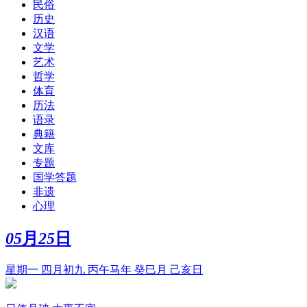
民俗
历史
汉语
文学
艺术
哲学
体育
历法
语录
典籍
文库
专题
国学答题
非遗
心理
05
月
25
日
星期一 四月初九 丙午马年 癸巳月 己亥日