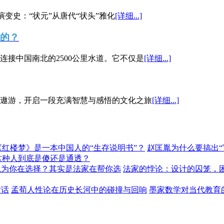
演变史：“状元”从唐代“状头”雅化
[详细...]
”的？
接中国南北的2500公里水道。它不仅是
[详细...]
遨游，开启一段充满智慧与感悟的文化之旅
[详细...]
《红楼梦》是一本中国人的“生存说明书”？
赵匡胤为什么要搞出
这种人到底是傻还是通透？
以为你在选择？其实是法家在帮你选
法家的悖论：设计的囚笼，
对话
孟荀人性论在历史长河中的碰撞与回响
墨家数学对当代教育