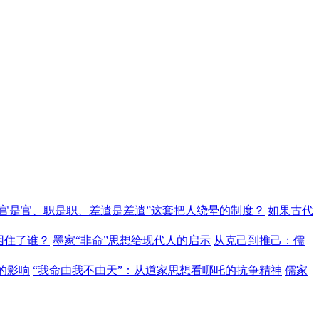
“官是官、职是职、差遣是差遣”这套把人绕晕的制度？
如果古代
困住了谁？
墨家“非命”思想给现代人的启示
从克己到推己：儒
的影响
“我命由我不由天”：从道家思想看哪吒的抗争精神
儒家