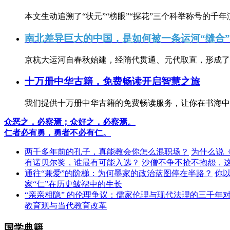
本文生动追溯了“状元”“榜眼”“探花”三个科举称号的千年
南北差异巨大的中国，是如何被一条运河“缝合
京杭大运河自春秋始建，经隋代贯通、元代取直，形成了连
十万册中华古籍，免费畅读开启智慧之旅
我们提供十万册中华古籍的免费畅读服务，让你在书海中
众恶之，必察焉；众好之，必察焉。
仁者必有勇，勇者不必有仁。
两千多年前的孔子，真能教会你怎么混职场？
为什么说
有诺贝尔奖，谁最有可能入选？
沙僧不争不抢不抱怨，
通往“兼爱”的阶梯：为何墨家的政治蓝图停在半路？
你
家“仁”在历史皱褶中的生长
“亲亲相隐” 的伦理争议：儒家伦理与现代法理的三千年
教育观与当代教育改革
国学典籍