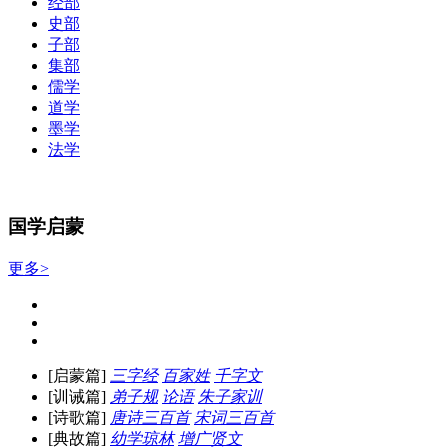
经部
史部
子部
集部
儒学
道学
墨学
法学
国学启蒙
更多>
[启蒙篇]
三字经
百家姓
千字文
[训诫篇]
弟子规
论语
朱子家训
[诗歌篇]
唐诗三百首
宋词三百首
[典故篇]
幼学琼林
增广贤文