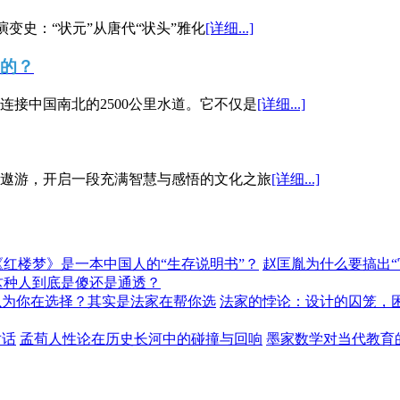
演变史：“状元”从唐代“状头”雅化
[详细...]
”的？
接中国南北的2500公里水道。它不仅是
[详细...]
遨游，开启一段充满智慧与感悟的文化之旅
[详细...]
《红楼梦》是一本中国人的“生存说明书”？
赵匡胤为什么要搞出
这种人到底是傻还是通透？
以为你在选择？其实是法家在帮你选
法家的悖论：设计的囚笼，
对话
孟荀人性论在历史长河中的碰撞与回响
墨家数学对当代教育