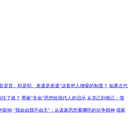
“官是官、职是职、差遣是差遣”这套把人绕晕的制度？
如果古代
困住了谁？
墨家“非命”思想给现代人的启示
从克己到推己：儒
的影响
“我命由我不由天”：从道家思想看哪吒的抗争精神
儒家