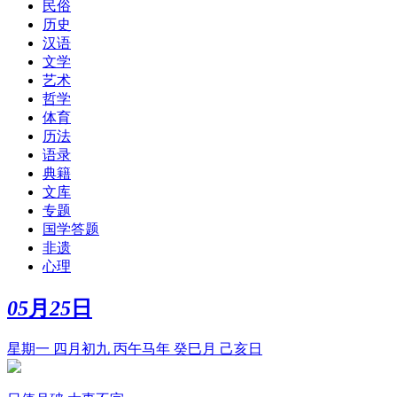
民俗
历史
汉语
文学
艺术
哲学
体育
历法
语录
典籍
文库
专题
国学答题
非遗
心理
05
月
25
日
星期一 四月初九 丙午马年 癸巳月 己亥日