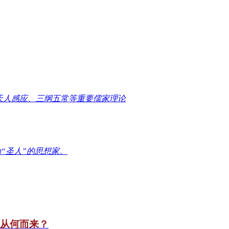
天人感应、三纲五常等重要儒家理论
“圣人”的思想家。
竟从何而来？