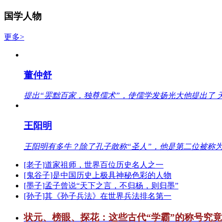
国学人物
更多>
董仲舒
提出“罢黜百家，独尊儒术”，使儒学发扬光大他提出了 
王阳明
王阳明有多牛？除了孔子敢称“圣人”，他是第二位被称为
[老子]道家祖师，世界百位历史名人之一
[鬼谷子]是中国历史上极具神秘色彩的人物
[墨子]孟子曾说“天下之言，不归杨，则归墨”
[孙子]其《孙子兵法》在世界兵法排名第一
状元、榜眼、探花：这些古代“学霸”的称号究