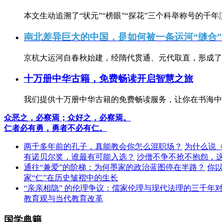
本文生动追溯了“状元”“榜眼”“探花”三个科举称号的千年
南北差异巨大的中国，是如何被一条运河“缝合
京杭大运河自春秋始建，经隋代贯通、元代取直，形成了连
十万册中华古籍，免费畅读开启智慧之旅
我们提供十万册中华古籍的免费畅读服务，让你在书海中
众恶之，必察焉；众好之，必察焉。
仁者必有勇，勇者不必有仁。
两千多年前的孔子，真能教会你怎么混职场？
为什么说
有诺贝尔奖，谁最有可能入选？
沙僧不争不抢不抱怨，
通往“兼爱”的阶梯：为何墨家的政治蓝图停在半路？
你
家“仁”在历史皱褶中的生长
“亲亲相隐” 的伦理争议：儒家伦理与现代法理的三千年
教育观与当代教育改革
国学典籍