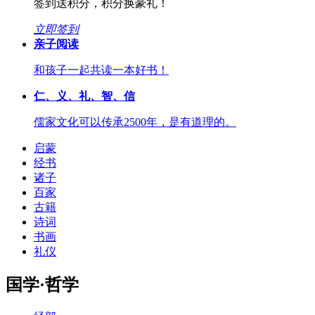
签到送积分，积分换豪礼！
立即签到
亲子阅读
和孩子一起共读一本好书！
仁、义、礼、智、信
儒家文化可以传承2500年，是有道理的。
启蒙
经书
诸子
百家
古籍
诗词
书画
礼仪
国学·哲学